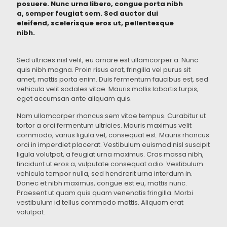
posuere. Nunc urna libero, congue porta nibh
a, semper feugiat sem. Sed auctor dui
eleifend, scelerisque eros ut, pellentesque
nibh.
Sed ultrices nisl velit, eu ornare est ullamcorper a. Nunc
quis nibh magna. Proin risus erat, fringilla vel purus sit
amet, mattis porta enim. Duis fermentum faucibus est, sed
vehicula velit sodales vitae. Mauris mollis lobortis turpis,
eget accumsan ante aliquam quis.
Nam ullamcorper rhoncus sem vitae tempus. Curabitur ut
tortor a orci fermentum ultricies. Mauris maximus velit
commodo, varius ligula vel, consequat est. Mauris rhoncus
orci in imperdiet placerat. Vestibulum euismod nisl suscipit
ligula volutpat, a feugiat urna maximus. Cras massa nibh,
tincidunt ut eros a, vulputate consequat odio. Vestibulum
vehicula tempor nulla, sed hendrerit urna interdum in.
Donec et nibh maximus, congue est eu, mattis nunc.
Praesent ut quam quis quam venenatis fringilla. Morbi
vestibulum id tellus commodo mattis. Aliquam erat
volutpat.